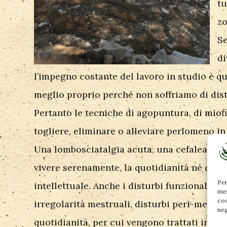
tu
zo
Se
di
l’impegno costante del lavoro in studio è qu
meglio proprio perché non soffriamo di distu
Pertanto le tecniche di agopuntura, di miofi
togliere, eliminare o alleviare perlomeno in
Una lombosciatalgia acuta, una cefalea cro
vivere serenamente, la quotidianità né da un
Per
intellettuale. Anche i disturbi funzionali qua
mem
coo
irregolarità mestruali, disturbi peri-menop
neg
quotidianità, per cui vengono trattati in p