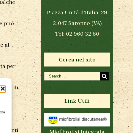
ualche
Piazza Unità d'Italia, 29
21047 Saronno (VA)
re può
Tel: 02 960 32 60
e al
Cerca nel sito
uta per
ente di
Link Utili
e,
zza
tra
trumenti
Miofibrolisi Integrata