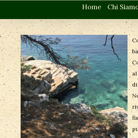
Home
Chi Siam
Co
ba
Co
al
di
Ne
ri
fi
pu