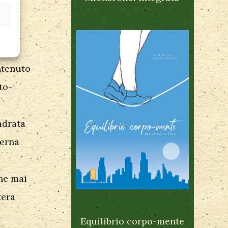
rande
uale
ntenuto
to-
adrata
derna
ene mai
tera
Equilibrio corpo-mente