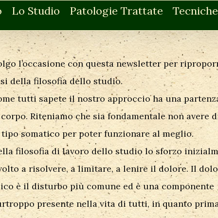
o
Lo Studio
Patologie Trattate
Tecniche
lgo l’occasione con questa newsletter per riproporr
si della filosofia dello studio.
me tutti sapete il nostro approccio ha una partenz
 corpo. Riteniamo che sia fondamentale non avere d
 tipo somatico per poter funzionare al meglio.
lla filosofia di lavoro dello studio lo sforzo inizial
volto a risolvere, a limitare, a lenire il dolore. Il dol
sico è il disturbo più comune ed è una componente
rtroppo presente nella vita di tutti, in quanto prim