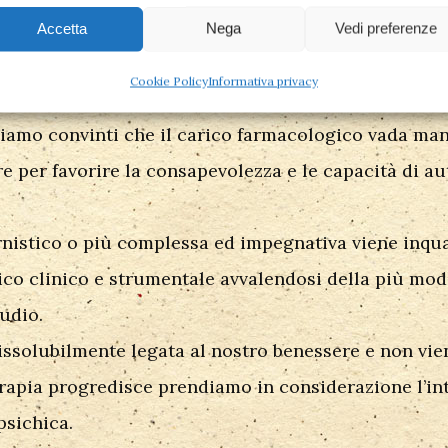
Accetta
Nega
Vedi preferenze
mbattere uno di questi disturbi è un pegno troppo g
Cookie Policy
Informativa privacy
e. Tutte le tecniche sono integrabili con una event
 siamo convinti che il carico farmacologico vada ma
e per favorire la consapevolezza e le capacità di au
ernistico o più complessa ed impegnativa viene inqu
ico clinico e strumentale avvalendosi della più mo
udio.
ndissolubilmente legata al nostro benessere e non vi
erapia progredisce prendiamo in considerazione l’in
psichica.