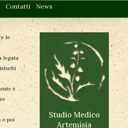
Contatti
News
e le
a legata
isturbi
mente è
ore
Studio Medico
a o poi
Artemisia