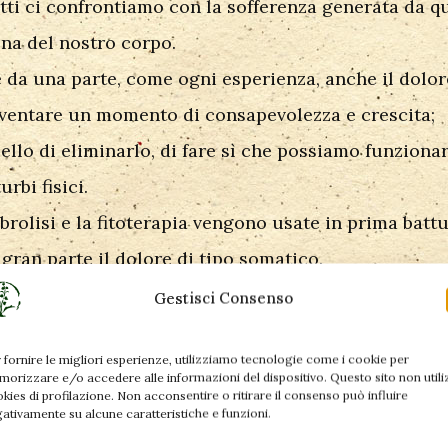
tti ci confrontiamo con la sofferenza generata da q
na del nostro corpo.
 da una parte, come ogni esperienza, anche il dolo
ventare un momento di consapevolezza e crescita;
ello di eliminarlo, di fare sì che possiamo funzionar
rbi fisici.
brolisi e la fitoterapia vengono usate in prima batt
 gran parte il dolore di tipo somatico.
nica, un blocco articolare non ci permettono certam
Gestisci Consenso
 punto di vista fisico, emozionale, relazionale o
 fornire le migliori esperienze, utilizziamo tecnologie come i cookie per
li insonnia, ansia, attacchi di panico, colon irritabil
orizzare e/o accedere alle informazioni del dispositivo. Questo sito non utili
kies di profilazione. Non acconsentire o ritirare il consenso può influire
ausali possono interferire pesantemente con la nos
ativamente su alcune caratteristiche e funzioni.
rima battuta in maniera molto determinata con gli s