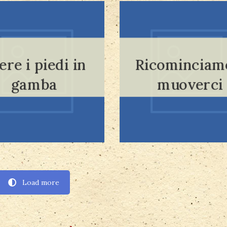
ere i piedi in
Ricominciam
Leggi tutto
Leggi tutto
gamba
muoverci
Load more