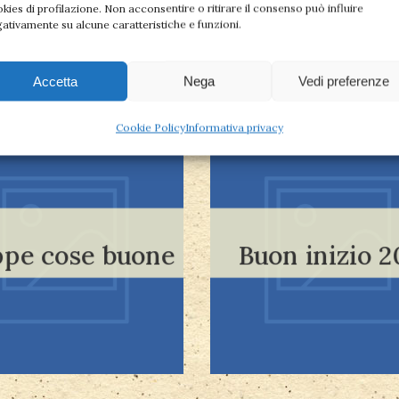
complicati
kies di profilazione. Non acconsentire o ritirare il consenso può influire
ativamente su alcune caratteristiche e funzioni.
Accetta
Nega
Vedi preferenze
Cookie Policy
Informativa privacy
Leggi tutto
Leggi tutto
pe cose buone
Buon inizio 2