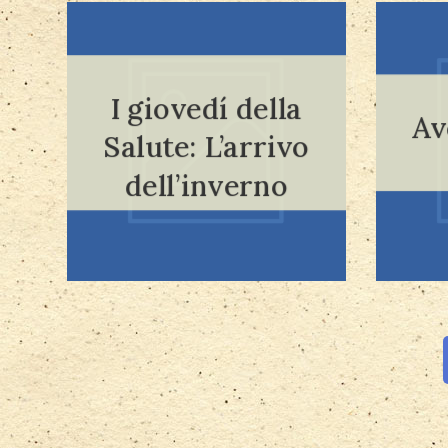
I giovedí della
Av
Leggi tutto
Salute: L’arrivo
dell’inverno