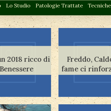
o
Lo Studio
Patologie Trattate
Tecniche
n 2018 ricco di
Freddo, Cald
Leggi tutto
Leggi tutto
Benessere
fame ci rinfor