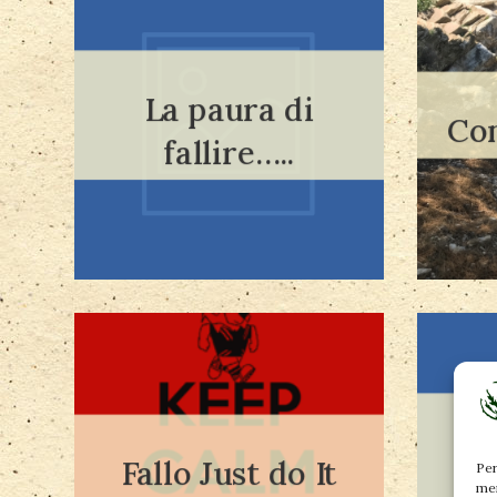
La paura di
Leggi tutto
Co
fallire…..
Leggi tutto
Fallo Just do It
Per
mem