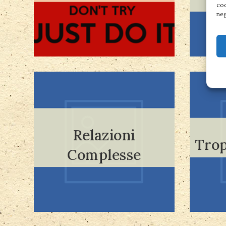
coo
neg
Relazioni
Leggi tutto
Trop
Complesse