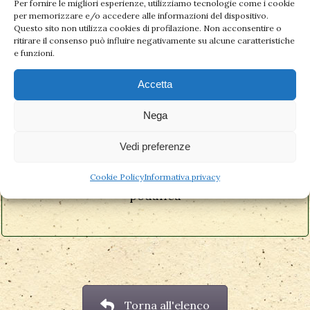
ritenzione idrica, alterazioni del metabolismo)
Per fornire le migliori esperienze, utilizziamo tecnologie come i cookie
per memorizzare e/o accedere alle informazioni del dispositivo.
Questo sito non utilizza cookies di profilazione. Non acconsentire o
ritirare il consenso può influire negativamente su alcune caratteristiche
cisti ovariche, fibromi
e funzioni.
infezioni genitali acute e recidivanti
Accetta
Nega
disturbi colllegati alla gravidanza:
iperemesi, lombalgia, lombosciatalgie,
Vedi preferenze
rivolgimento del feto in presentazione
Cookie Policy
Informativa privacy
podalica
Torna all'elenco