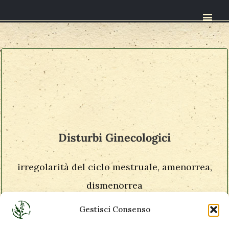
Disturbi Ginecologici
irregolarità del ciclo mestruale, amenorrea,
dismenorrea
Gestisci Consenso
disturbi della menopausa (vampate, insonnia,