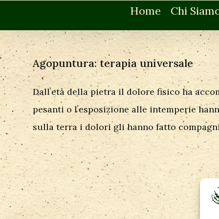
Home
Chi Siam
Agopuntura: terapia universale
Dallʼetà della pietra il dolore fisico ha acc
pesanti o lʼesposizione alle intemperie ha
sulla terra i dolori gli hanno fatto compagn