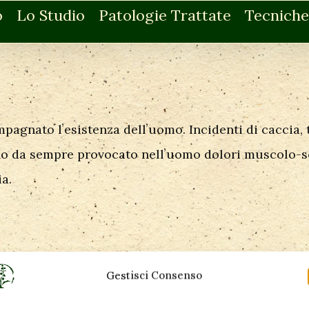
o
Lo Studio
Patologie Trattate
Tecniche
ompagnato lʼesistenza dellʼuomo. Incidenti di caccia,
nno da sempre provocato nellʼuomo dolori muscolo-s
ia.
Gestisci Consenso