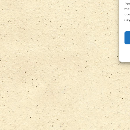
Per
mem
coo
neg