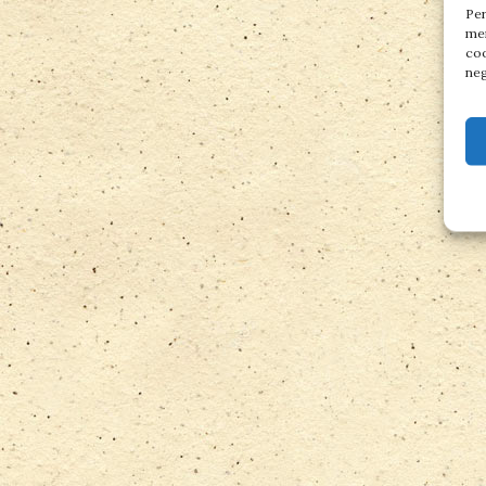
Per
mem
coo
neg