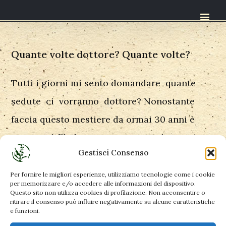
Quante volte dottore? Quante volte?
Tutti i giorni mi sento domandare quante
sedute ci vorranno dottore? Nonostante
faccia questo mestiere da ormai 30 anni è
sempre difficile essere precisi nel prevedere
Gestisci Consenso
il numero di sedute necessarie per
risolvere un problema di salute. Nel
Per fornire le migliori esperienze, utilizziamo tecnologie come i cookie
per memorizzare e/o accedere alle informazioni del dispositivo.
processo della guarigione sono innumerevoli
Questo sito non utilizza cookies di profilazione. Non acconsentire o
ritirare il consenso può influire negativamente su alcune caratteristiche
i fattori coinvolti e che giocano ruoli
e funzioni.