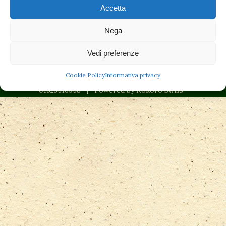
fondamentali nel ottenere il risultato voluto!
Accetta
Nega
Vedi preferenze
Copyright Studio Medico Artemisia © | Piazza Unità
Cookie Policy
Informativa privacy
d'Italia 29 - 21047 Saronno (VA). P.I
01623516958 | Powered by
Kokoro Swiss