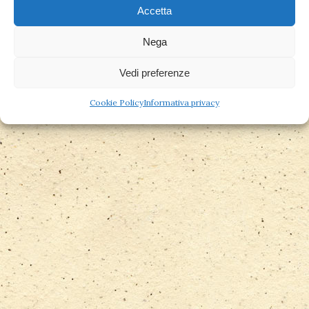
Accetta
Copyright Studio Medico Artemisia © | Piazza Unità
Nega
d'Italia 29 - 21047 Saronno (VA). P.I
Vedi preferenze
01623516958 | Powered by
Kokoro Swiss
Cookie Policy
Informativa privacy