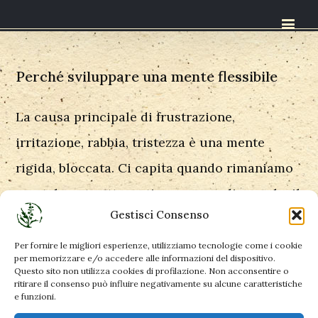
Perché sviluppare una mente flessibile
La causa principale di frustrazione,
irritazione, rabbia, tristezza è una mente
rigida, bloccata. Ci capita quando rimaniamo
mentalmente attaccati a come vogliamo che il
Gestisci Consenso
mondo vada. Quando le cose non vanno a
modo nostro diventiamo frustrati, arrabbiati,
Per fornire le migliori esperienze, utilizziamo tecnologie come i cookie
per memorizzare e/o accedere alle informazioni del dispositivo.
tristi.
Questo sito non utilizza cookies di profilazione. Non acconsentire o
ritirare il consenso può influire negativamente su alcune caratteristiche
e funzioni.